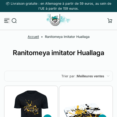
📦 Livraison gratuite : en Allemagne à partir de 59 euros, au sein de
Passer au contenu
l'UE à partir de 159 euros.
Accueil
•
Ranitomeya Imitator Huallaga
Ranitomeya imitator Huallaga
Trier par :
Meilleures ventes
En vedette
Le plus pertinent
Meilleures ventes
Alphabétique, de