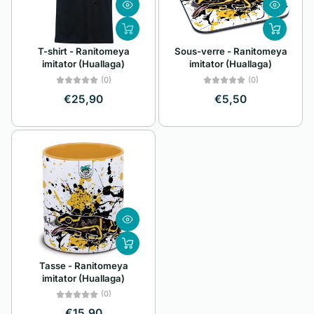
A à Z
Alphabétique, de
T-shirt - Ranitomeya
Sous-verre - Ranitomeya
Z à A
imitator (Huallaga)
imitator (Huallaga)
Prix: faible à élevé
(0)
(0)
€25,90
€5,50
Prix: élevé à faible
Date, de la plus
ancienne à la plus
récente
Date, de la plus
récente à la plus
ancienne
Tasse - Ranitomeya
imitator (Huallaga)
(0)
€15,90