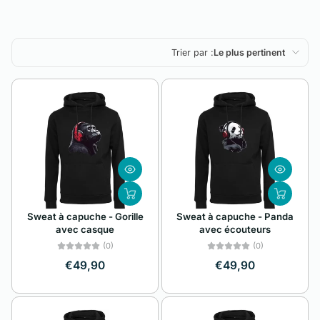
Trier par :
Le plus pertinent
En vedette
Le plus pertinent
Meilleures ventes
Alphabétique, de
A à Z
Alphabétique, de
Sweat à capuche - Gorille
Sweat à capuche - Panda
Z à A
avec casque
avec écouteurs
Prix: faible à élevé
(0)
(0)
€49,90
€49,90
Prix: élevé à faible
Date, de la plus
ancienne à la plus