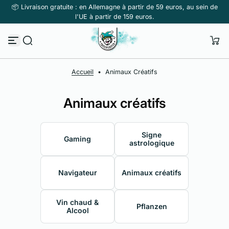
📦 Livraison gratuite : en Allemagne à partir de 59 euros, au sein de
Passer au contenu
l'UE à partir de 159 euros.
Accueil
•
Animaux Créatifs
Animaux créatifs
Signe
Gaming
astrologique
Navigateur
Animaux créatifs
Vin chaud &
Pflanzen
Alcool