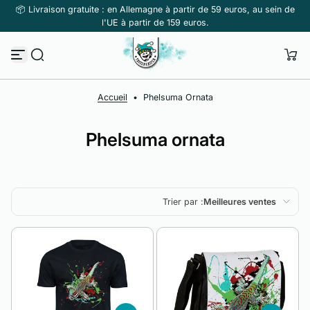
📦 Livraison gratuite : en Allemagne à partir de 59 euros, au sein de
Passer au contenu
l'UE à partir de 159 euros.
Accueil
•
Phelsuma Ornata
Phelsuma ornata
Trier par :
Meilleures ventes
En vedette
Le plus pertinent
Meilleures ventes
Alphabétique, de