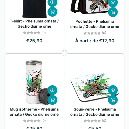
A à Z
Alphabétique, de
T-shirt - Phelsuma ornata /
Pochette - Phelsuma
Z à A
Gecko diurne orné
ornata / Gecko diurne orné
Prix: faible à élevé
(0)
(0)
€25,90
À partir de €12,90
Prix: élevé à faible
Date, de la plus
ancienne à la plus
récente
Date, de la plus
récente à la plus
ancienne
Mug isotherme - Phelsuma
Sous-verre - Phelsuma
ornata / Gecko diurne orné
ornata / Gecko diurne orné
(0)
(0)
€25,90
€5,50