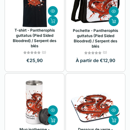
Alphabétique, de
A à Z
Alphabétique, de
T-shirt - Pantherophis
Pochette - Pantherophis
Z à A
guttatus (Pied Sided
guttatus (Pied Sided
Bloodred) / Serpent des
Bloodred) / Serpent des
Prix: faible à élevé
blés
blés
(0)
(0)
Prix: élevé à faible
€25,90
À partir de €12,90
Date, de la plus
ancienne à la plus
récente
Date, de la plus
récente à la plus
ancienne
Mug isotherme -
Dessous de verre -