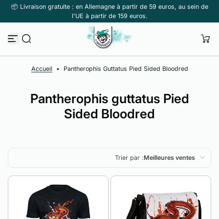
📦 Livraison gratuite : en Allemagne à partir de 59 euros, au sein de
Passer au contenu
l'UE à partir de 159 euros.
Accueil
•
Pantherophis Guttatus Pied Sided Bloodred
Pantherophis guttatus Pied
Sided Bloodred
Trier par :
Meilleures ventes
En vedette
Le plus pertinent
Meilleures ventes