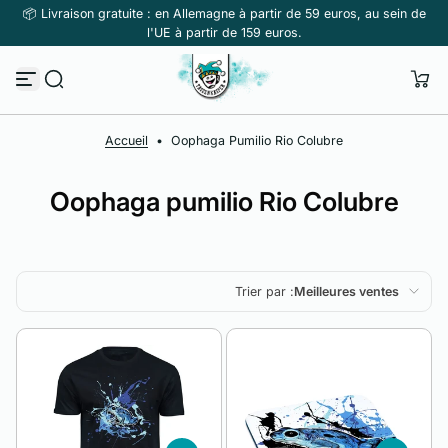
📦 Livraison gratuite : en Allemagne à partir de 59 euros, au sein de
Passer au contenu
l'UE à partir de 159 euros.
Accueil
•
Oophaga Pumilio Rio Colubre
Oophaga pumilio Rio Colubre
Trier par :
Meilleures ventes
En vedette
Le plus pertinent
Meilleures ventes
Alphabétique, de