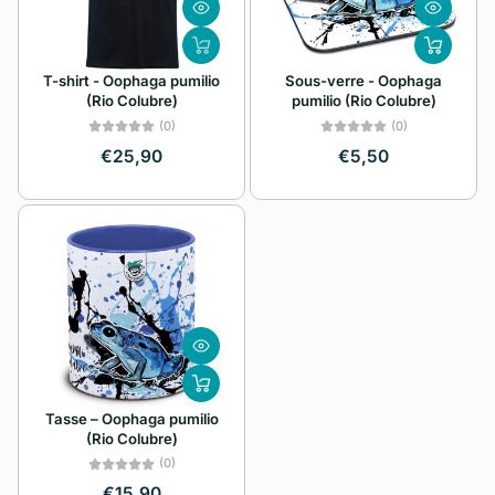
A à Z
Alphabétique, de
T-shirt - Oophaga pumilio
Sous-verre - Oophaga
Z à A
(Rio Colubre)
pumilio (Rio Colubre)
Prix: faible à élevé
(0)
(0)
€25,90
€5,50
Prix: élevé à faible
Date, de la plus
ancienne à la plus
récente
Date, de la plus
récente à la plus
ancienne
Tasse – Oophaga pumilio
(Rio Colubre)
(0)
€15,90