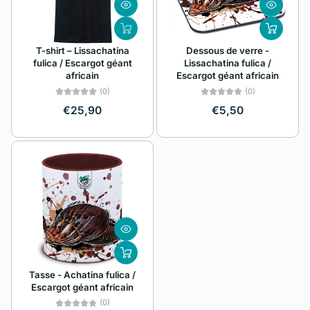
A à Z
Alphabétique, de
T-shirt – Lissachatina
Dessous de verre -
Z à A
fulica / Escargot géant
Lissachatina fulica /
africain
Escargot géant africain
Prix: faible à élevé
(0)
(0)
Prix: élevé à faible
€25,90
€5,50
Date, de la plus
ancienne à la plus
récente
Date, de la plus
récente à la plus
ancienne
Tasse - Achatina fulica /
Escargot géant africain
(0)