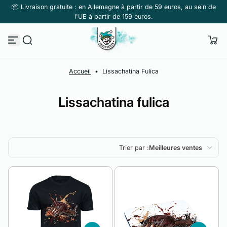
📦 Livraison gratuite : en Allemagne à partir de 59 euros, au sein de
Passer au contenu
l'UE à partir de 159 euros.
Accueil
•
Lissachatina Fulica
Lissachatina fulica
Trier par :
Meilleures ventes
En vedette
Le plus pertinent
Meilleures ventes
Alphabétique, de