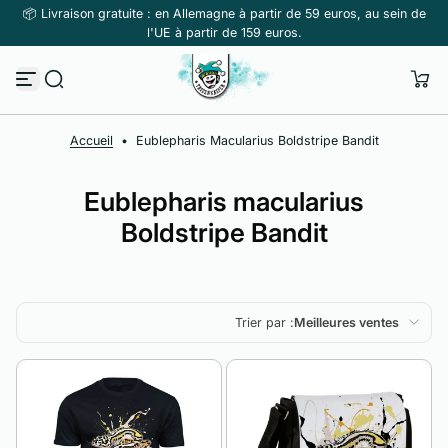
📦 Livraison gratuite : en Allemagne à partir de 59 euros, au sein de
Passer au contenu
l'UE à partir de 159 euros.
Accueil
•
Eublepharis Macularius Boldstripe Bandit
Eublepharis macularius
Boldstripe Bandit
Trier par :
Meilleures ventes
En vedette
Le plus pertinent
Meilleures ventes