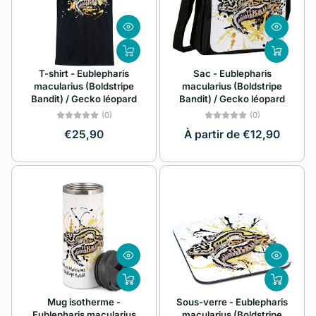
Alphabétique, de
A à Z
Alphabétique, de
T-shirt - Eublepharis
Sac - Eublepharis
Z à A
macularius (Boldstripe
macularius (Boldstripe
Bandit) / Gecko léopard
Bandit) / Gecko léopard
Prix: faible à élevé
(0)
(0)
Prix: élevé à faible
€25,90
À partir de €12,90
Date, de la plus
ancienne à la plus
récente
Date, de la plus
récente à la plus
ancienne
Mug isotherme -
Sous-verre - Eublepharis
Eublepharis macularius
macularius (Boldstripe