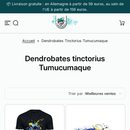
📦 Livraison gratuite : en Allemagne à partir de 59 euros, au sein de
Passer au contenu
l'UE à partir de 159 euros.
Accueil
•
Dendrobates Tinctorius Tumucumaque
Dendrobates tinctorius
Tumucumaque
Trier par :
Meilleures ventes
En vedette
Le plus pertinent
Meilleures ventes