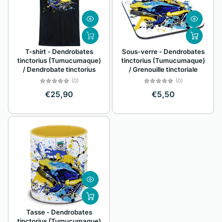
Alphabétique, de
A à Z
Alphabétique, de
T-shirt - Dendrobates
Sous-verre - Dendrobates
Z à A
tinctorius (Tumucumaque)
tinctorius (Tumucumaque)
/ Dendrobate tinctorius
/ Grenouille tinctoriale
Prix: faible à élevé
(0)
(0)
Prix: élevé à faible
€25,90
€5,50
Date, de la plus
ancienne à la plus
récente
Date, de la plus
récente à la plus
ancienne
Tasse - Dendrobates
tinctorius (Tumucumaque)