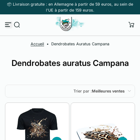
📦 Livraison gratuite : en Allemagne à partir de 59 euros, au sein de
Passer au contenu
l'UE à partir de 159 euros.
Accueil
•
Dendrobates Auratus Campana
Dendrobates auratus Campana
Trier par :
Meilleures ventes
En vedette
Le plus pertinent
Meilleures ventes
Alphabétique, de