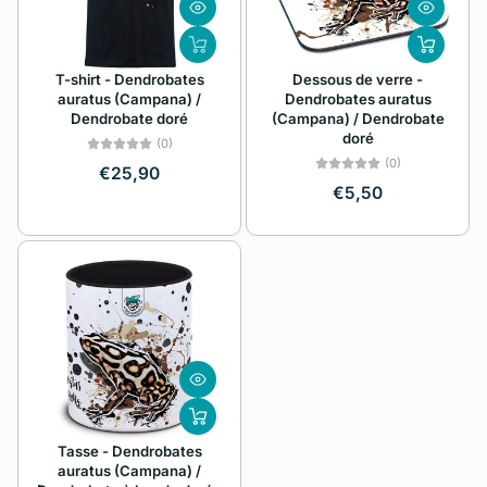
A à Z
Alphabétique, de
T-shirt - Dendrobates
Dessous de verre -
Z à A
auratus (Campana) /
Dendrobates auratus
Dendrobate doré
(Campana) / Dendrobate
Prix: faible à élevé
doré
(0)
(0)
Prix: élevé à faible
€25,90
€5,50
Date, de la plus
ancienne à la plus
récente
Date, de la plus
récente à la plus
ancienne
Tasse - Dendrobates
auratus (Campana) /