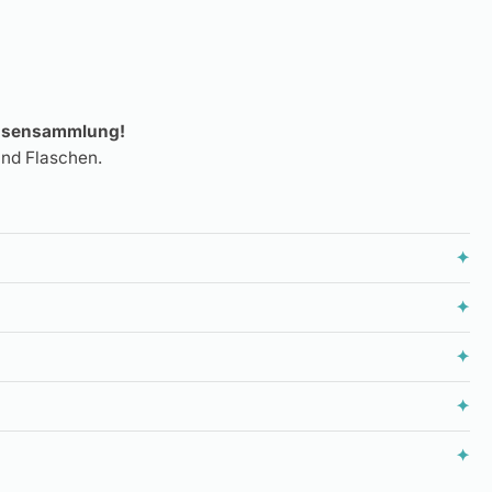
Tassensammlung!
und Flaschen.
✦
✦
✦
✦
✦