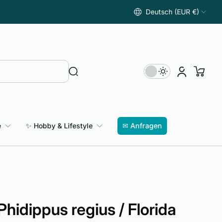
Deutsch (EUR €)
e
✨ Hobby & Lifestyle
✉ Anfragen
Phidippus regius / Florida