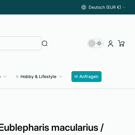
Deutsch (EUR €)
e
✨ Hobby & Lifestyle
✉ Anfragen
Eublepharis macularius /