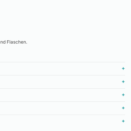
!
und Flaschen.
✦
✦
✦
✦
✦