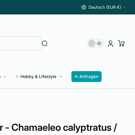
Deutsch (EUR €)
e
✨ Hobby & Lifestyle
✉ Anfragen
- Chamaeleo calyptratus /