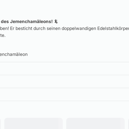
er des Jemenchamäleons!
🦎
ieben! Er besticht durch seinen doppelwandigen Edelstahlkör
te.
menchamäleon