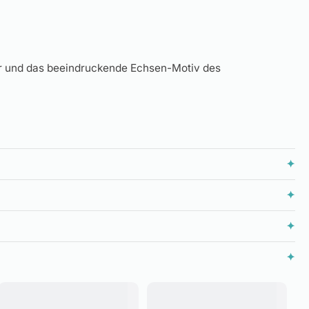
per und das beeindruckende Echsen-Motiv des
✦
✦
✦
✦