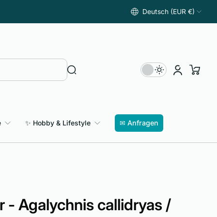
Deutsch (EUR €)
e
✨ Hobby & Lifestyle
✉ Anfragen
- Agalychnis callidryas /