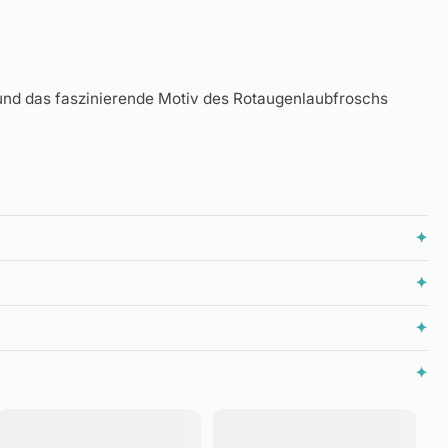
 und das faszinierende Motiv des Rotaugenlaubfroschs
✦
✦
✦
✦