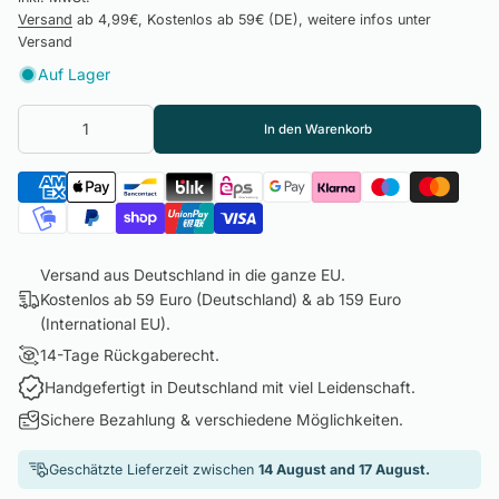
Versand
ab 4,99€, Kostenlos ab 59€ (DE), weitere infos unter
Versand
Auf Lager
In den Warenkorb
Versand aus Deutschland in die ganze EU.
Kostenlos ab 59 Euro (Deutschland) & ab 159 Euro
(International EU).
14-Tage Rückgaberecht.
Handgefertigt in Deutschland mit viel Leidenschaft.
Sichere Bezahlung & verschiedene Möglichkeiten.
Geschätzte Lieferzeit zwischen
14 August and 17 August.