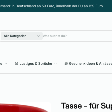
rsand: in Deutschland ab 59 Euro, innerhalb der EU ab 159 Euro.
Alle Kategorien
re
😄 Lustiges & Sprüche
🎁 Geschenkideen & Anläss
Sarkasmus & schwarzer Humor
Tasse - für S