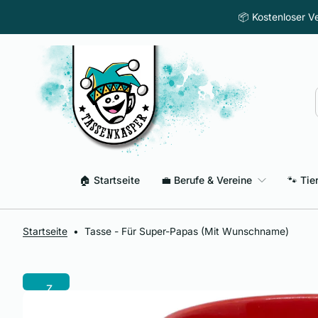
Z
📦 Kostenloser Ve
u
m
I
n
h
a
l
t
s
p
🏠 Startseite
💼 Berufe & Vereine
🐾 Tie
r
i
n
g
Startseite
•
Tasse - Für Super-Papas (mit Wunschname)
e
n
Z
u
r