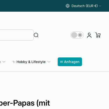
Deutsch (EUR €)
e
✨ Hobby & Lifestyle
✉ Anfragen
uper-Papas (mit