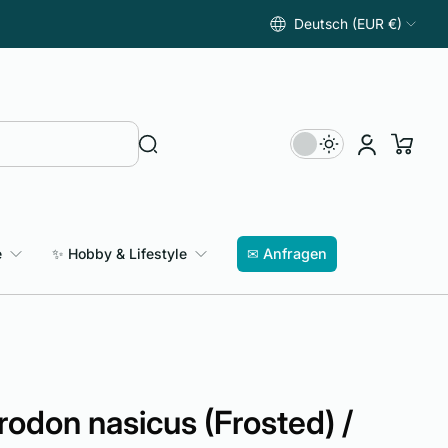
Deutsch (EUR €)
e
✨ Hobby & Lifestyle
✉ Anfragen
rodon nasicus (Frosted) /