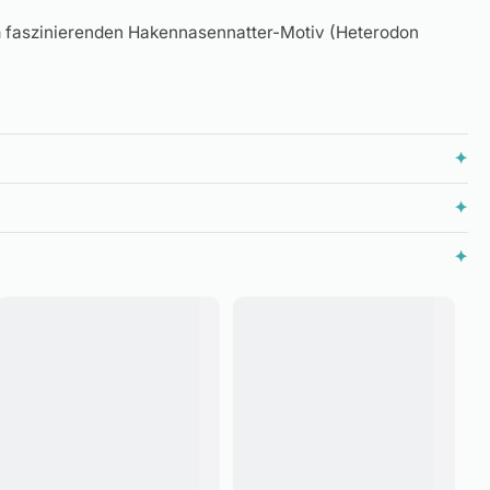
em faszinierenden Hakennasennatter-Motiv (Heterodon
✦
✦
✦