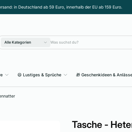
rsand: in Deutschland ab 59 Euro, innerhalb der EU ab 159 Euro.
Alle Kategorien
re
😄 Lustiges & Sprüche
🎁 Geschenkideen & Anläss
Sarkasmus & schwarzer Humor
ennatter
Tasche - Hete