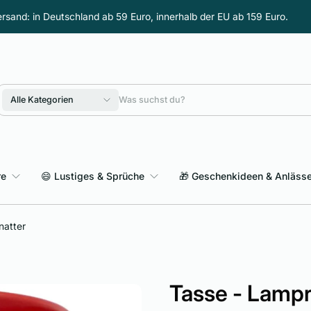
rsand: in Deutschland ab 59 Euro, innerhalb der EU ab 159 Euro.
Alle Kategorien
re
😄 Lustiges & Sprüche
🎁 Geschenkideen & Anläss
Sarkasmus & schwarzer Humor
natter
Tasse - Lampro