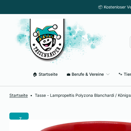
Z
📦 Kostenloser Ve
u
m
I
n
h
a
l
t
s
p
🏠 Startseite
💼 Berufe & Vereine
🐾 Tie
r
i
n
g
Startseite
•
Tasse - Lampropeltis Polyzona Blanchardi / Königs
e
n
Z
u
r