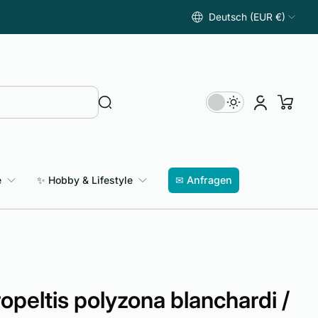
Deutsch (EUR €)
e
✨ Hobby & Lifestyle
✉ Anfragen
peltis polyzona blanchardi /