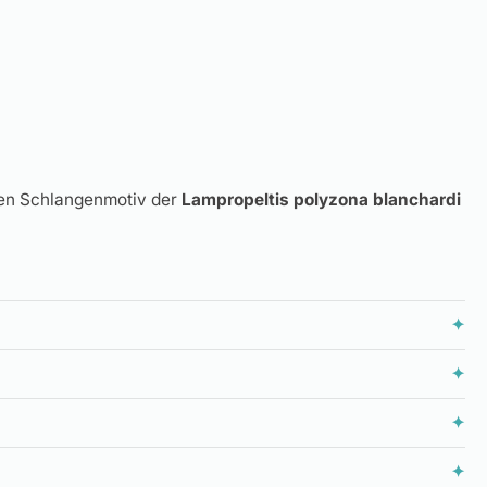
nden Schlangenmotiv der
Lampropeltis polyzona blanchardi
✦
✦
✦
✦