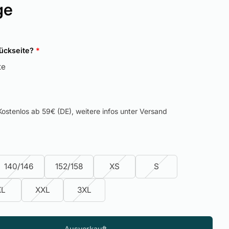
ge
Rückseite?
*
te
ostenlos ab 59€ (DE), weitere infos unter Versand
140/146
152/158
XS
S
XL
XXL
3XL
Ausverkauft