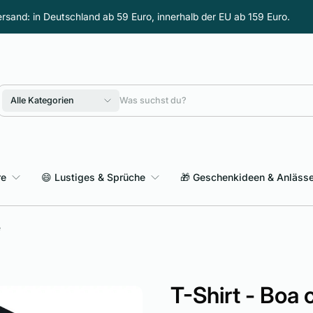
rsand: in Deutschland ab 59 Euro, innerhalb der EU ab 159 Euro.
Alle Kategorien
re
😄 Lustiges & Sprüche
🎁 Geschenkideen & Anläss
Sarkasmus & schwarzer Humor
e
T-Shirt - Boa c