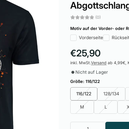
Abgottschlan
(0)
Motiv auf der Vorder- oder 
Vorderseite
Rücksei
€25,90
inkl. MwSt.
Versand
ab 4,99€, K
Nicht auf Lager
Größe:
116/122
116/122
128/134
M
L