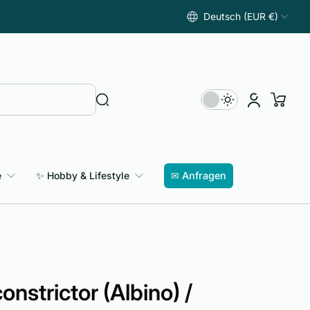
Deutsch (EUR €)
e
✨ Hobby & Lifestyle
✉ Anfragen
onstrictor (Albino) /