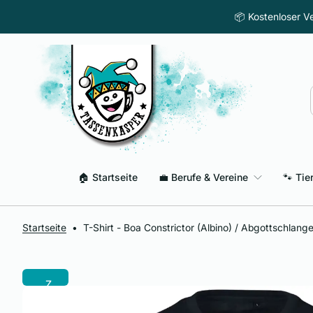
Z
📦 Kostenloser Ve
u
m
I
n
h
a
l
t
s
p
🏠 Startseite
💼 Berufe & Vereine
🐾 Tie
r
i
n
g
Startseite
•
T-Shirt - Boa Constrictor (Albino) / Abgottschlang
e
n
Z
u
r