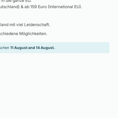
in die ganze EU.
tschland) & ab 159 Euro (International EU).
land mit viel Leidenschaft.
schiedene Möglichkeiten.
ischen
11 August and 14 August.