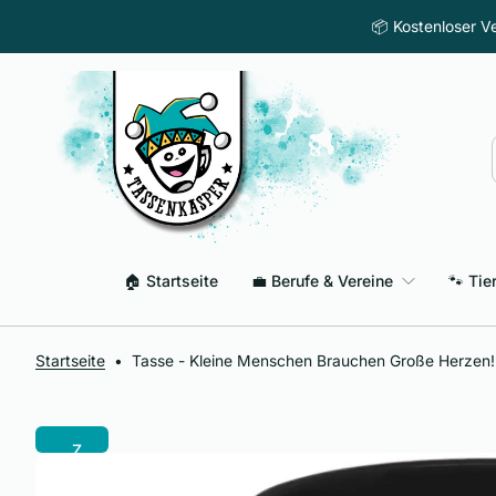
Z
📦 Kostenloser Ve
u
m
I
n
h
a
l
t
s
p
🏠 Startseite
💼 Berufe & Vereine
🐾 Tie
r
i
n
g
Startseite
•
Tasse - Kleine Menschen Brauchen Große Herzen!
e
n
Z
u
r