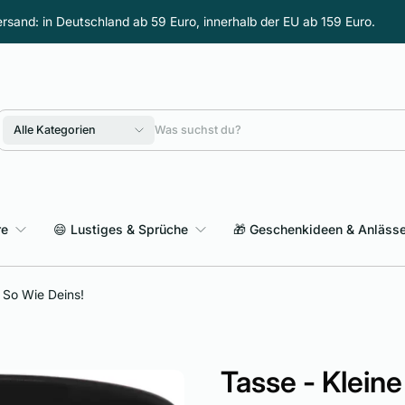
rsand: in Deutschland ab 59 Euro, innerhalb der EU ab 159 Euro.
Alle Kategorien
re
😄 Lustiges & Sprüche
🎁 Geschenkideen & Anläss
Sarkasmus & schwarzer Humor
 So Wie Deins!
Tasse - Klein