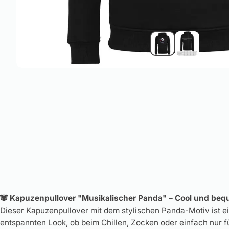
n
g
e
n
🐼 Kapuzenpullover "Musikalischer Panda" – Cool und beq
Dieser Kapuzenpullover mit dem stylischen Panda-Motiv ist ein
entspannten Look, ob beim Chillen, Zocken oder einfach nur fü