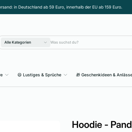
rsand: in Deutschland ab 59 Euro, innerhalb der EU ab 159 Euro.
Alle Kategorien
re
😄 Lustiges & Sprüche
🎁 Geschenkideen & Anläss
Sarkasmus & schwarzer Humor
Hoodie - Pand