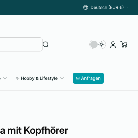
Deutsch (EUR €)
e
✨ Hobby & Lifestyle
✉ Anfragen
a mit Kopfhörer