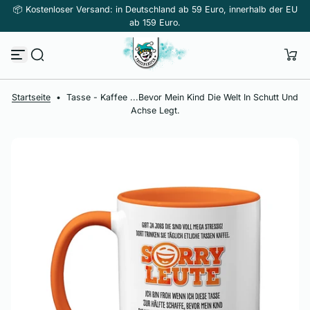
📦 Kostenloser Versand: in Deutschland ab 59 Euro, innerhalb der EU
Z
ab 159 Euro.
u
m
I
n
h
a
l
Startseite
•
Tasse - Kaffee ...bevor Mein Kind Die Welt In Schutt Und
t
Achse Legt.
s
p
r
i
n
g
e
n