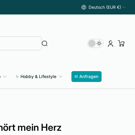
Deutsch (EUR €)
e
✨ Hobby & Lifestyle
✉ Anfragen
hört mein Herz