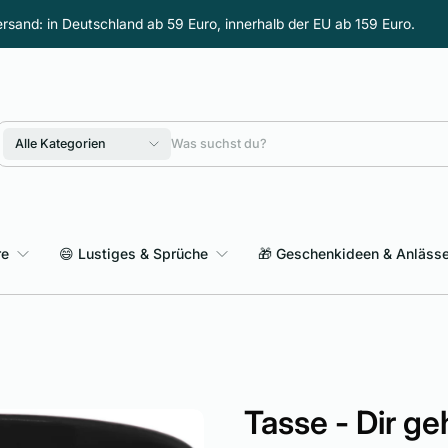
rsand: in Deutschland ab 59 Euro, innerhalb der EU ab 159 Euro.
Alle Kategorien
re
😄 Lustiges & Sprüche
🎁 Geschenkideen & Anläss
Sarkasmus & schwarzer Humor
Tasse - Dir ge