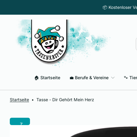
Z
📦 Kostenloser Ve
u
m
I
n
h
a
l
t
s
p
🏠 Startseite
💼 Berufe & Vereine
🐾 Tie
r
i
n
g
Startseite
•
Tasse - Dir Gehört Mein Herz
e
n
Z
u
r