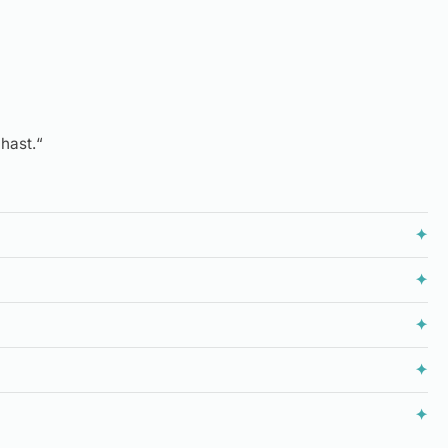
hast.“
✦
✦
✦
✦
✦