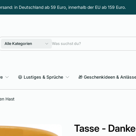
rsand: in Deutschland ab 59 Euro, innerhalb der EU ab 159 Euro.
Alle Kategorien
re
😄 Lustiges & Sprüche
🎁 Geschenkideen & Anläss
Sarkasmus & schwarzer Humor
en Hast
Tasse - Danke