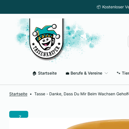
Z
📦 Kostenloser Ve
u
m
I
n
h
a
l
t
s
p
🏠 Startseite
💼 Berufe & Vereine
🐾 Tie
r
i
n
g
Startseite
•
Tasse - Danke, Dass Du Mir Beim Wachsen Geholf
e
n
Z
u
r