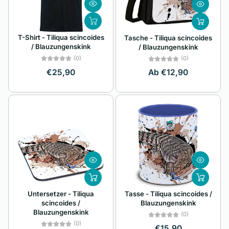
Alphabetisch, Z-A
T-Shirt - Tiliqua scincoides
Tasche - Tiliqua scincoides
Preis, niedrig nach
/ Blauzungenskink
/ Blauzungenskink
hoch
(0)
(0)
Preis, hoch nach
€25,90
Ab €12,90
niedrig
Datum, alt zu neu
Datum, neu zu alt
Untersetzer - Tiliqua
Tasse - Tiliqua scincoides /
scincoides /
Blauzungenskink
Blauzungenskink
(0)
(0)
€15,90