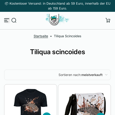
📦 Kostenloser Versand: in Deutschland ab 59 Euro, innerhalb der EU
Zum Inhalt springen
ab 159 Euro.
Startseite
•
Tiliqua Scincoides
Tiliqua scincoides
Sortieren nach:
meistverkauft
Ausgewählt
Am relevantesten
meistverkauft
Alphabetisch, A-Z