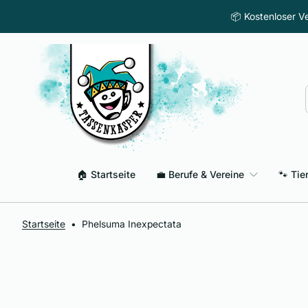
Zum Inhalt springen
📦 Kostenloser Ve
🏠 Startseite
💼 Berufe & Vereine
🐾 Tie
Startseite
•
Phelsuma Inexpectata