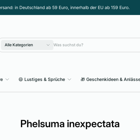
rsand: in Deutschland ab 59 Euro, innerhalb der EU ab 159 Euro.
Alle Kategorien
re
😄 Lustiges & Sprüche
🎁 Geschenkideen & Anläss
Sarkasmus & schwarzer Humor
Phelsuma inexpectata