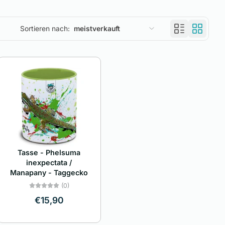
Sortieren nach:
meistverkauft
Ausgewählt
Am relevantesten
meistverkauft
Alphabetisch, A-Z
Alphabetisch, Z-A
Tasse - Phelsuma
Preis, niedrig nach hoch
inexpectata /
Manapany - Taggecko
Preis, hoch nach niedrig
(0)
€15,90
Datum, alt zu neu
Datum, neu zu alt