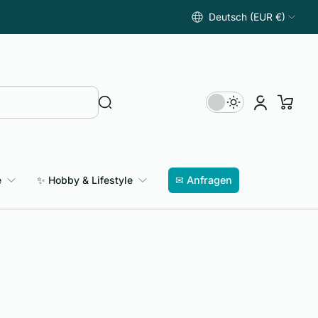
Deutsch (EUR €)
e
✨ Hobby & Lifestyle
✉ Anfragen