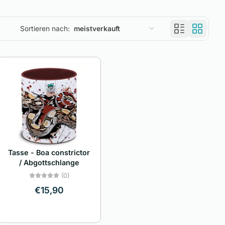
Sortieren nach:
meistverkauft
Ausgewählt
Am relevantesten
meistverkauft
Alphabetisch, A-Z
Alphabetisch, Z-A
Tasse - Boa constrictor
Preis, niedrig nach hoch
/ Abgottschlange
(0)
Preis, hoch nach niedrig
€15,90
Datum, alt zu neu
Datum, neu zu alt