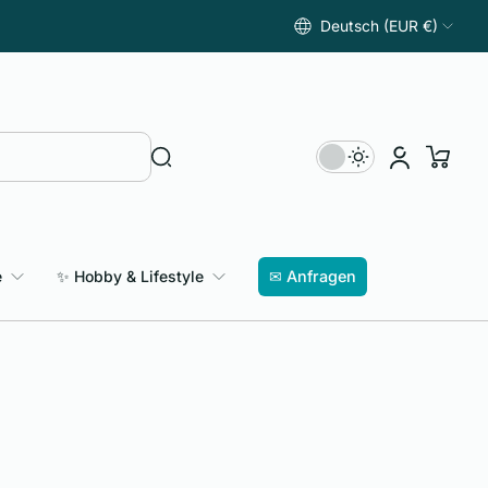
Deutsch (EUR €)
e
✨ Hobby & Lifestyle
✉ Anfragen