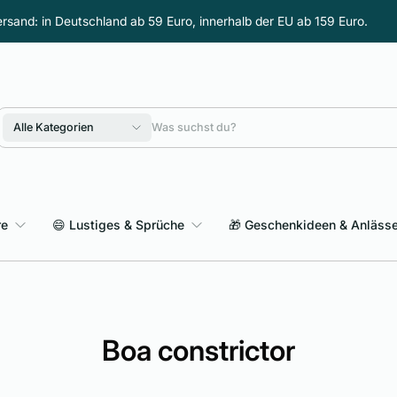
rsand: in Deutschland ab 59 Euro, innerhalb der EU ab 159 Euro.
Alle Kategorien
re
😄 Lustiges & Sprüche
🎁 Geschenkideen & Anläss
Sarkasmus & schwarzer Humor
Boa constrictor