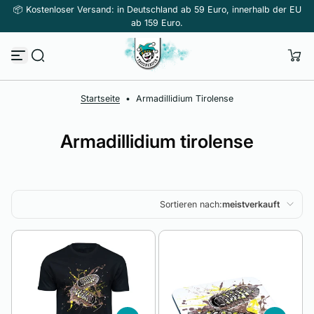
📦 Kostenloser Versand: in Deutschland ab 59 Euro, innerhalb der EU
Zum Inhalt springen
ab 159 Euro.
Startseite
•
Armadillidium Tirolense
Armadillidium tirolense
Sortieren nach:
meistverkauft
Ausgewählt
Am relevantesten
meistverkauft
Alphabetisch, A-Z